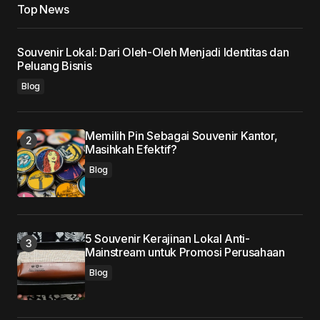
Your Name
*
Top News
Your E-mail
*
Souvenir Lokal: Dari Oleh-Oleh Menjadi Identitas dan
Peluang Bisnis
Blog
Save my name, email, and website in this
browser for the next time I comment.
Memilih Pin Sebagai Souvenir Kantor,
Submit Comment
Masihkah Efektif?
Blog
5 Souvenir Kerajinan Lokal Anti-
Mainstream untuk Promosi Perusahaan
Blog