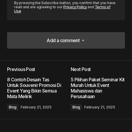
By pressing the Subscribe button, you confirm that you have
read and are agreeing to our
Privacy Policy
and
Terms of
Use
Add a comment
Add a comment
Previous Post
Next Post
Your email address will not be published.
8 Contoh Desain Tas
5 Pilihan Paket Seminar Kit
Required fields are marked
*
Untuk Souvenir Promosi Di
Murah Untuk Event
Event Yang Bikin Semua
Mahasiswa dan
Mata Melirik
Perusahaan
Comment
*
Blog
February 21, 2025
Blog
February 21, 2025