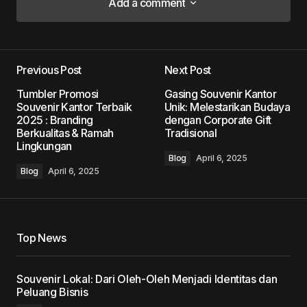
Add a comment
Add a comment
Previous Post
Next Post
Your email address will not be published.
Tumbler Promosi
Gasing Souvenir Kantor
Required fields are marked
*
Souvenir Kantor Terbaik
Unik: Melestarikan Budaya
2025 : Branding
dengan Corporate Gift
Berkualitas & Ramah
Tradisional
Comment
*
Lingkungan
Blog
April 6, 2025
Blog
April 6, 2025
Your Name
*
Top News
Your E-mail
*
Souvenir Lokal: Dari Oleh-Oleh Menjadi Identitas dan
Peluang Bisnis
Save my name, email, and website in this